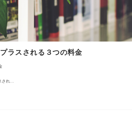
にプラスされる３つの料金
金
スされ…